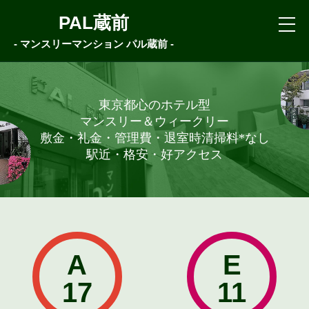
PAL蔵前
- マンスリーマンション パル蔵前 -
東京都心のホテル型
マンスリー＆ウィークリー
敷金・礼金・管理費・
退室時清掃料*
なし
駅近・格安・好アクセス
A
E
17
11