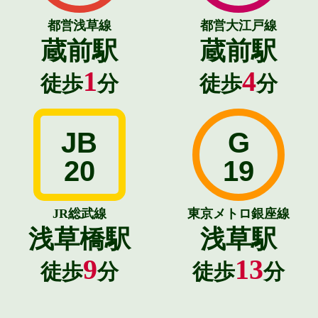
都営浅草線
都営大江戸線
蔵前駅
蔵前駅
1
4
徒歩
分
徒歩
分
JB
G
20
19
JR総武線
東京メトロ銀座線
浅草橋駅
浅草駅
9
13
徒歩
分
徒歩
分